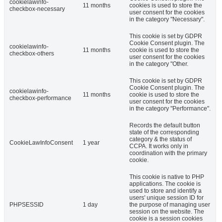
cookielawinfo-
11 months
cookies is used to store the
checkbox-necessary
user consent for the cookies
in the category "Necessary".
This cookie is set by GDPR
Cookie Consent plugin. The
cookielawinfo-
11 months
cookie is used to store the
checkbox-others
user consent for the cookies
in the category "Other.
This cookie is set by GDPR
Cookie Consent plugin. The
cookielawinfo-
11 months
cookie is used to store the
checkbox-performance
user consent for the cookies
in the category "Performance".
Records the default button
state of the corresponding
category & the status of
CookieLawInfoConsent
1 year
CCPA. It works only in
coordination with the primary
cookie.
This cookie is native to PHP
applications. The cookie is
used to store and identify a
users' unique session ID for
PHPSESSID
1 day
the purpose of managing user
session on the website. The
cookie is a session cookies