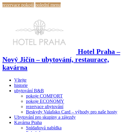
rezervace pokojů
polední menu
Hotel Praha –
Nový Jičín – ubytování, restaurace,
kavárna
Vítejte
historie
ubytování B&B
pokoje COMFORT
pokoje ECONOMY
rezervace ubytování
Beskydy Valašsko Card – výhody pro naše hosty
Ubytování pro skupiny a zájezdy
Kavárna Praha
Snídaňová nabídka