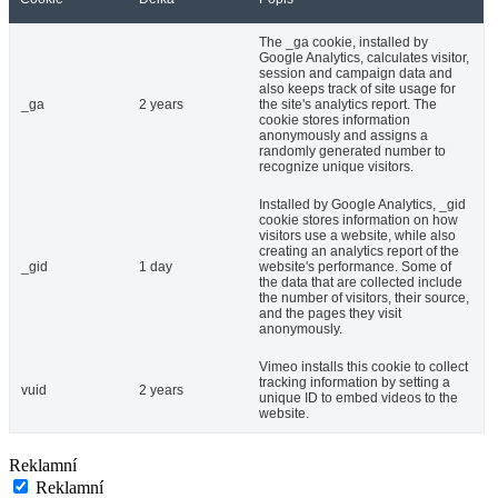
The _ga cookie, installed by
Google Analytics, calculates visitor,
session and campaign data and
also keeps track of site usage for
_ga
2 years
the site's analytics report. The
cookie stores information
anonymously and assigns a
randomly generated number to
recognize unique visitors.
Installed by Google Analytics, _gid
cookie stores information on how
visitors use a website, while also
creating an analytics report of the
_gid
1 day
website's performance. Some of
the data that are collected include
the number of visitors, their source,
and the pages they visit
anonymously.
Vimeo installs this cookie to collect
tracking information by setting a
vuid
2 years
unique ID to embed videos to the
website.
Reklamní
Reklamní