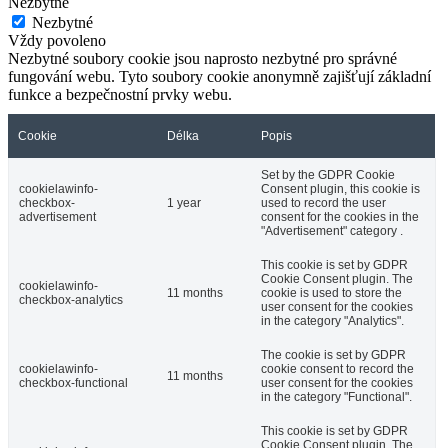
Nezbytné
Nezbytné
Vždy povoleno
Nezbytné soubory cookie jsou naprosto nezbytné pro správné
fungování webu. Tyto soubory cookie anonymně zajišťují základní
funkce a bezpečnostní prvky webu.
Cookie
Délka
Popis
Set by the GDPR Cookie
cookielawinfo-
Consent plugin, this cookie is
checkbox-
1 year
used to record the user
advertisement
consent for the cookies in the
"Advertisement" category .
This cookie is set by GDPR
Cookie Consent plugin. The
cookielawinfo-
11 months
cookie is used to store the
checkbox-analytics
user consent for the cookies
in the category "Analytics".
The cookie is set by GDPR
cookielawinfo-
cookie consent to record the
11 months
checkbox-functional
user consent for the cookies
in the category "Functional".
This cookie is set by GDPR
Cookie Consent plugin. The