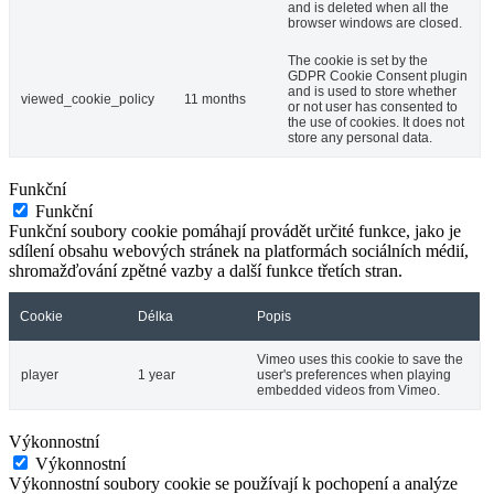
and is deleted when all the
browser windows are closed.
The cookie is set by the
GDPR Cookie Consent plugin
and is used to store whether
viewed_cookie_policy
11 months
or not user has consented to
the use of cookies. It does not
store any personal data.
Funkční
Funkční
Funkční soubory cookie pomáhají provádět určité funkce, jako je
sdílení obsahu webových stránek na platformách sociálních médií,
shromažďování zpětné vazby a další funkce třetích stran.
Cookie
Délka
Popis
Vimeo uses this cookie to save the
player
1 year
user's preferences when playing
embedded videos from Vimeo.
Výkonnostní
Výkonnostní
Výkonnostní soubory cookie se používají k pochopení a analýze