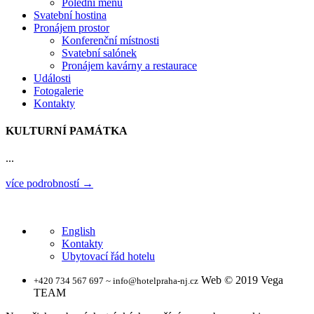
Polední menu
Svatební hostina
Pronájem prostor
Konferenční místnosti
Svatební salónek
Pronájem kavárny a restaurace
Události
Fotogalerie
Kontakty
KULTURNÍ PAMÁTKA
...
více podrobností →
English
Kontakty
Ubytovací řád hotelu
Web © 2019 Vega
+420 734 567 697 ~ info@hotelpraha-nj.cz
TEAM