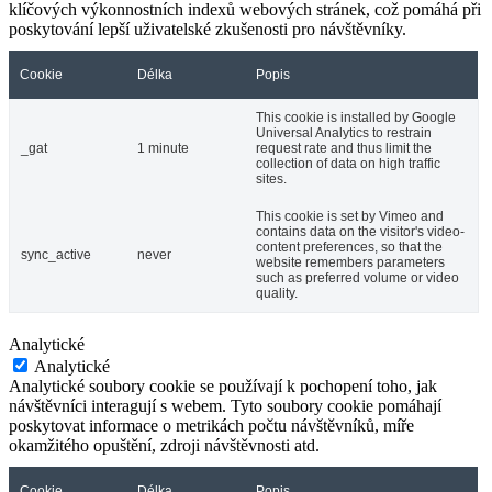
klíčových výkonnostních indexů webových stránek, což pomáhá při
poskytování lepší uživatelské zkušenosti pro návštěvníky.
Cookie
Délka
Popis
This cookie is installed by Google
Universal Analytics to restrain
_gat
1 minute
request rate and thus limit the
collection of data on high traffic
sites.
This cookie is set by Vimeo and
contains data on the visitor's video-
content preferences, so that the
sync_active
never
website remembers parameters
such as preferred volume or video
quality.
Analytické
Analytické
Analytické soubory cookie se používají k pochopení toho, jak
návštěvníci interagují s webem. Tyto soubory cookie pomáhají
poskytovat informace o metrikách počtu návštěvníků, míře
okamžitého opuštění, zdroji návštěvnosti atd.
Cookie
Délka
Popis