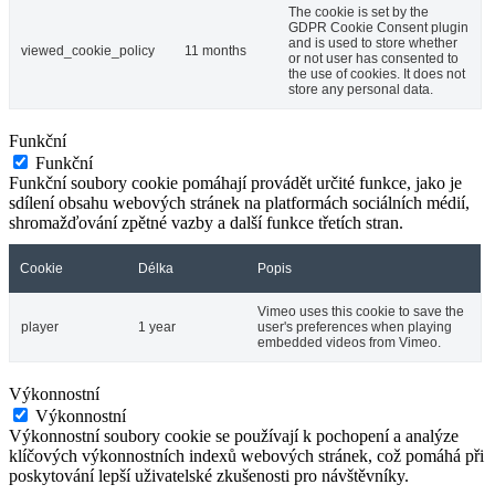
The cookie is set by the
GDPR Cookie Consent plugin
and is used to store whether
viewed_cookie_policy
11 months
or not user has consented to
the use of cookies. It does not
store any personal data.
Funkční
Funkční
Funkční soubory cookie pomáhají provádět určité funkce, jako je
sdílení obsahu webových stránek na platformách sociálních médií,
shromažďování zpětné vazby a další funkce třetích stran.
Cookie
Délka
Popis
Vimeo uses this cookie to save the
player
1 year
user's preferences when playing
embedded videos from Vimeo.
Výkonnostní
Výkonnostní
Výkonnostní soubory cookie se používají k pochopení a analýze
klíčových výkonnostních indexů webových stránek, což pomáhá při
poskytování lepší uživatelské zkušenosti pro návštěvníky.