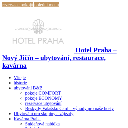
rezervace pokojů
polední menu
Hotel Praha –
Nový Jičín – ubytování, restaurace,
kavárna
Vítejte
historie
ubytování B&B
pokoje COMFORT
pokoje ECONOMY
rezervace ubytování
Beskydy Valašsko Card – výhody pro naše hosty
Ubytování pro skupiny a zájezdy
Kavárna Praha
Snídaňová nabídka