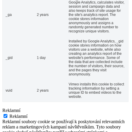
Google Analytics, calculates visitor,
session and campaign data and
also keeps track of site usage for
_ga
2 years
the site's analytics report. The
cookie stores information
anonymously and assigns a
randomly generated number to
recognize unique visitors.
Installed by Google Analytics, _gid
cookie stores information on how
visitors use a website, while also
creating an analytics report of the
_gid
1 day
website's performance. Some of
the data that are collected include
the number of visitors, their source,
and the pages they visit
anonymously.
Vimeo installs this cookie to collect
tracking information by setting a
vuid
2 years
unique ID to embed videos to the
website.
Reklamní
Reklamní
Reklamní soubory cookie se používají k poskytování relevantních
reklam a marketingových kampaní návštěvníkům. Tyto soubory