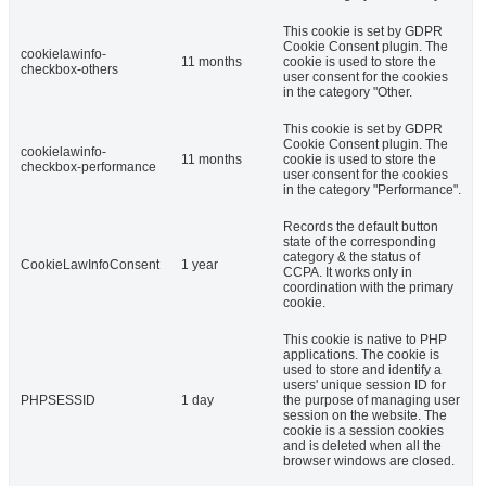
This cookie is set by GDPR
Cookie Consent plugin. The
cookielawinfo-
11 months
cookie is used to store the
checkbox-others
user consent for the cookies
in the category "Other.
This cookie is set by GDPR
Cookie Consent plugin. The
cookielawinfo-
11 months
cookie is used to store the
checkbox-performance
user consent for the cookies
in the category "Performance".
Records the default button
state of the corresponding
category & the status of
CookieLawInfoConsent
1 year
CCPA. It works only in
coordination with the primary
cookie.
This cookie is native to PHP
applications. The cookie is
used to store and identify a
users' unique session ID for
PHPSESSID
1 day
the purpose of managing user
session on the website. The
cookie is a session cookies
and is deleted when all the
browser windows are closed.