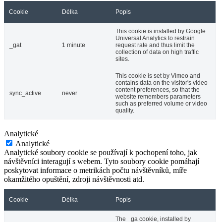
Cookie
Délka
Popis
This cookie is installed by Google
Universal Analytics to restrain
_gat
1 minute
request rate and thus limit the
collection of data on high traffic
sites.
This cookie is set by Vimeo and
contains data on the visitor's video-
content preferences, so that the
sync_active
never
website remembers parameters
such as preferred volume or video
quality.
Analytické
Analytické
Analytické soubory cookie se používají k pochopení toho, jak
návštěvníci interagují s webem. Tyto soubory cookie pomáhají
poskytovat informace o metrikách počtu návštěvníků, míře
okamžitého opuštění, zdroji návštěvnosti atd.
Cookie
Délka
Popis
The _ga cookie, installed by