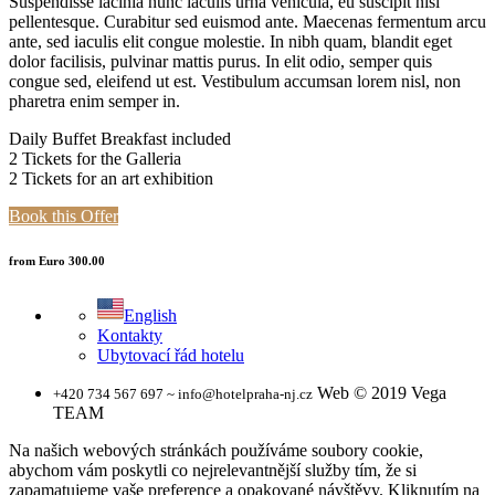
Suspendisse lacinia nunc iaculis urna vehicula, eu suscipit nisl
pellentesque. Curabitur sed euismod ante. Maecenas fermentum arcu
ante, sed iaculis elit congue molestie. In nibh quam, blandit eget
dolor facilisis, pulvinar mattis purus. In elit odio, semper quis
congue sed, eleifend ut est. Vestibulum accumsan lorem nisl, non
pharetra enim semper in.
Daily Buffet Breakfast included
2 Tickets for the Galleria
2 Tickets for an art exhibition
Book this Offer
from Euro 300.00
English
Kontakty
Ubytovací řád hotelu
Web © 2019 Vega
+420 734 567 697 ~ info@hotelpraha-nj.cz
TEAM
Na našich webových stránkách používáme soubory cookie,
abychom vám poskytli co nejrelevantnější služby tím, že si
zapamatujeme vaše preference a opakované návštěvy. Kliknutím na