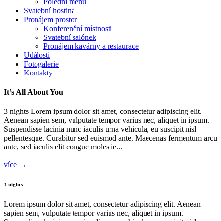
Polední menu
Svatební hostina
Pronájem prostor
Konferenční místnosti
Svatební salónek
Pronájem kavárny a restaurace
Události
Fotogalerie
Kontakty
It’s All About You
3 nights Lorem ipsum dolor sit amet, consectetur adipiscing elit.
Aenean sapien sem, vulputate tempor varius nec, aliquet in ipsum.
Suspendisse lacinia nunc iaculis urna vehicula, eu suscipit nisl
pellentesque. Curabitur sed euismod ante. Maecenas fermentum arcu
ante, sed iaculis elit congue molestie...
více →
3 nights
Lorem ipsum dolor sit amet, consectetur adipiscing elit. Aenean
sapien sem, vulputate tempor varius nec, aliquet in ipsum.