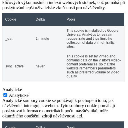
klíčových výkonnostních indexů webových stránek, což pomáhá při
poskytování lepší uživatelské zkušenosti pro návštěvníky.
Cookie
Délka
Popis
This cookie is installed by Google
Universal Analytics to restrain
_gat
1 minute
request rate and thus limit the
collection of data on high traffic
sites.
This cookie is set by Vimeo and
contains data on the visitor's video-
content preferences, so that the
sync_active
never
website remembers parameters
such as preferred volume or video
quality.
Analytické
Analytické
Analytické soubory cookie se používají k pochopení toho, jak
návštěvníci interagují s webem. Tyto soubory cookie pomáhají
poskytovat informace o metrikách počtu návštěvníků, míře
okamžitého opuštění, zdroji návštěvnosti atd.
Cookie
Délka
Popis