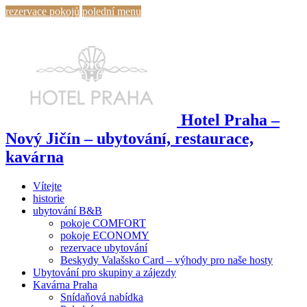
rezervace pokojů
polední menu
Hotel Praha –
Nový Jičín – ubytování, restaurace,
kavárna
Vítejte
historie
ubytování B&B
pokoje COMFORT
pokoje ECONOMY
rezervace ubytování
Beskydy Valašsko Card – výhody pro naše hosty
Ubytování pro skupiny a zájezdy
Kavárna Praha
Snídaňová nabídka