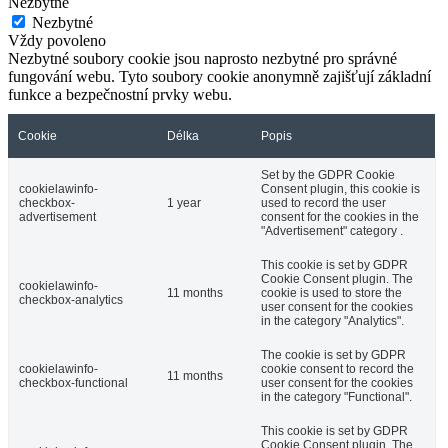
Nezbytné
Nezbytné
Vždy povoleno
Nezbytné soubory cookie jsou naprosto nezbytné pro správné
fungování webu. Tyto soubory cookie anonymně zajišťují základní
funkce a bezpečnostní prvky webu.
Cookie
Délka
Popis
Set by the GDPR Cookie
cookielawinfo-
Consent plugin, this cookie is
checkbox-
1 year
used to record the user
advertisement
consent for the cookies in the
"Advertisement" category .
This cookie is set by GDPR
Cookie Consent plugin. The
cookielawinfo-
11 months
cookie is used to store the
checkbox-analytics
user consent for the cookies
in the category "Analytics".
The cookie is set by GDPR
cookielawinfo-
cookie consent to record the
11 months
checkbox-functional
user consent for the cookies
in the category "Functional".
This cookie is set by GDPR
Cookie Consent plugin. The