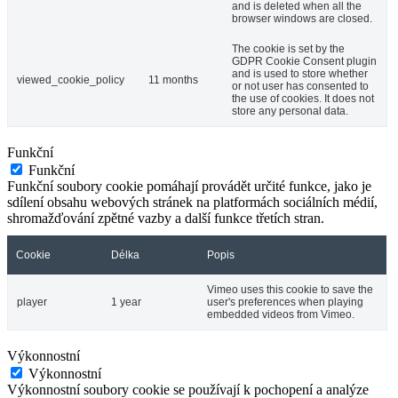
and is deleted when all the
browser windows are closed.
The cookie is set by the
GDPR Cookie Consent plugin
and is used to store whether
viewed_cookie_policy
11 months
or not user has consented to
the use of cookies. It does not
store any personal data.
Funkční
Funkční
Funkční soubory cookie pomáhají provádět určité funkce, jako je
sdílení obsahu webových stránek na platformách sociálních médií,
shromažďování zpětné vazby a další funkce třetích stran.
Cookie
Délka
Popis
Vimeo uses this cookie to save the
player
1 year
user's preferences when playing
embedded videos from Vimeo.
Výkonnostní
Výkonnostní
Výkonnostní soubory cookie se používají k pochopení a analýze