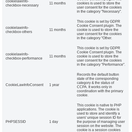
cookielawinfo-
11 months
cookies is used to store the
checkbox-necessary
user consent for the cookies
in the category "Necessary".
This cookie is set by GDPR
Cookie Consent plugin. The
cookielawinfo-
11 months
cookie is used to store the
checkbox-others
user consent for the cookies
in the category "Other.
This cookie is set by GDPR
Cookie Consent plugin. The
cookielawinfo-
11 months
cookie is used to store the
checkbox-performance
user consent for the cookies
in the category "Performance".
Records the default button
state of the corresponding
category & the status of
CookieLawInfoConsent
1 year
CCPA. It works only in
coordination with the primary
cookie.
This cookie is native to PHP
applications. The cookie is
used to store and identify a
users' unique session ID for
PHPSESSID
1 day
the purpose of managing user
session on the website. The
cookie is a session cookies