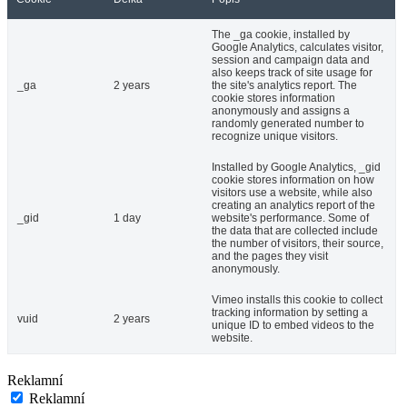
The _ga cookie, installed by
Google Analytics, calculates visitor,
session and campaign data and
also keeps track of site usage for
_ga
2 years
the site's analytics report. The
cookie stores information
anonymously and assigns a
randomly generated number to
recognize unique visitors.
Installed by Google Analytics, _gid
cookie stores information on how
visitors use a website, while also
creating an analytics report of the
_gid
1 day
website's performance. Some of
the data that are collected include
the number of visitors, their source,
and the pages they visit
anonymously.
Vimeo installs this cookie to collect
tracking information by setting a
vuid
2 years
unique ID to embed videos to the
website.
Reklamní
Reklamní