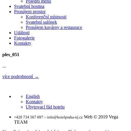
Polední menu
Svatební hostina
Pronájem prostor
Konferenční místnosti
Svatební salónek
Pronájem kavárny a restaurace
Události
Fotogalerie
Kontakty
ples_051
...
více podrobností →
English
Kontakty
Ubytovací řád hotelu
Web © 2019 Vega
+420 734 567 697 ~ info@hotelpraha-nj.cz
TEAM