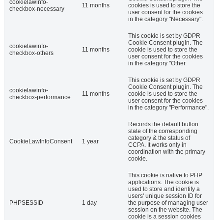
cookielawinfo-
11 months
cookies is used to store the
checkbox-necessary
user consent for the cookies
in the category "Necessary".
This cookie is set by GDPR
Cookie Consent plugin. The
cookielawinfo-
11 months
cookie is used to store the
checkbox-others
user consent for the cookies
in the category "Other.
This cookie is set by GDPR
Cookie Consent plugin. The
cookielawinfo-
11 months
cookie is used to store the
checkbox-performance
user consent for the cookies
in the category "Performance".
Records the default button
state of the corresponding
category & the status of
CookieLawInfoConsent
1 year
CCPA. It works only in
coordination with the primary
cookie.
This cookie is native to PHP
applications. The cookie is
used to store and identify a
users' unique session ID for
PHPSESSID
1 day
the purpose of managing user
session on the website. The
cookie is a session cookies