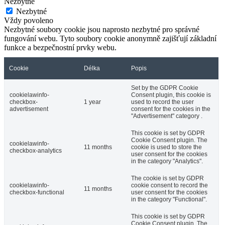
Nezbytné
Nezbytné
Vždy povoleno
Nezbytné soubory cookie jsou naprosto nezbytné pro správné
fungování webu. Tyto soubory cookie anonymně zajišťují základní
funkce a bezpečnostní prvky webu.
Cookie
Délka
Popis
Set by the GDPR Cookie
cookielawinfo-
Consent plugin, this cookie is
checkbox-
1 year
used to record the user
advertisement
consent for the cookies in the
"Advertisement" category .
This cookie is set by GDPR
Cookie Consent plugin. The
cookielawinfo-
11 months
cookie is used to store the
checkbox-analytics
user consent for the cookies
in the category "Analytics".
The cookie is set by GDPR
cookielawinfo-
cookie consent to record the
11 months
checkbox-functional
user consent for the cookies
in the category "Functional".
This cookie is set by GDPR
Cookie Consent plugin. The