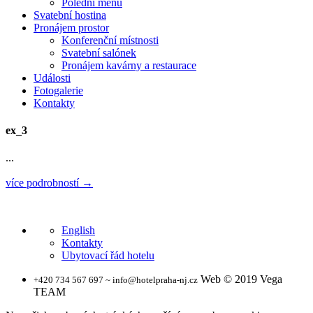
Polední menu
Svatební hostina
Pronájem prostor
Konferenční místnosti
Svatební salónek
Pronájem kavárny a restaurace
Události
Fotogalerie
Kontakty
ex_3
...
více podrobností →
English
Kontakty
Ubytovací řád hotelu
Web © 2019 Vega
+420 734 567 697 ~ info@hotelpraha-nj.cz
TEAM