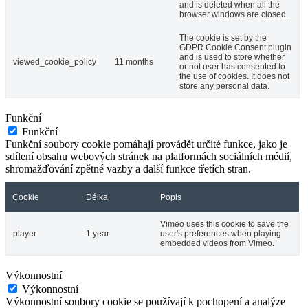
and is deleted when all the
browser windows are closed.
The cookie is set by the
GDPR Cookie Consent plugin
and is used to store whether
viewed_cookie_policy
11 months
or not user has consented to
the use of cookies. It does not
store any personal data.
Funkční
Funkční
Funkční soubory cookie pomáhají provádět určité funkce, jako je
sdílení obsahu webových stránek na platformách sociálních médií,
shromažďování zpětné vazby a další funkce třetích stran.
Cookie
Délka
Popis
Vimeo uses this cookie to save the
player
1 year
user's preferences when playing
embedded videos from Vimeo.
Výkonnostní
Výkonnostní
Výkonnostní soubory cookie se používají k pochopení a analýze