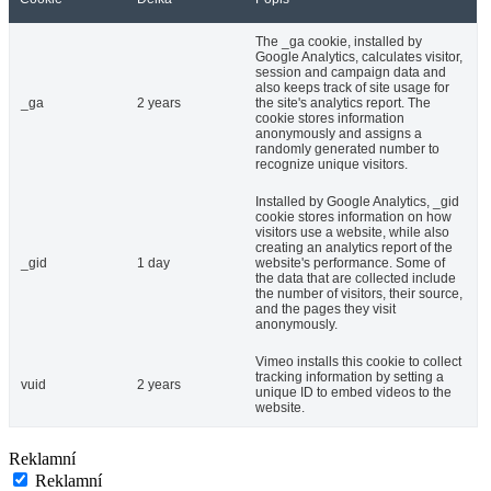
The _ga cookie, installed by
Google Analytics, calculates visitor,
session and campaign data and
also keeps track of site usage for
_ga
2 years
the site's analytics report. The
cookie stores information
anonymously and assigns a
randomly generated number to
recognize unique visitors.
Installed by Google Analytics, _gid
cookie stores information on how
visitors use a website, while also
creating an analytics report of the
_gid
1 day
website's performance. Some of
the data that are collected include
the number of visitors, their source,
and the pages they visit
anonymously.
Vimeo installs this cookie to collect
tracking information by setting a
vuid
2 years
unique ID to embed videos to the
website.
Reklamní
Reklamní