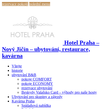
rezervace pokojů
polední menu
Hotel Praha –
Nový Jičín – ubytování, restaurace,
kavárna
Vítejte
historie
ubytování B&B
pokoje COMFORT
pokoje ECONOMY
rezervace ubytování
Beskydy Valašsko Card – výhody pro naše hosty
Ubytování pro skupiny a zájezdy
Kavárna Praha
Snídaňová nabídka