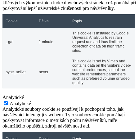
klíčových výkonnostních indexů webových stránek, což pomáhá při
poskytování lepší uživatelské zkušenosti pro návštěvníky.
Cookie
Délka
Popis
This cookie is installed by Google
Universal Analytics to restrain
_gat
1 minute
request rate and thus limit the
collection of data on high traffic
sites.
This cookie is set by Vimeo and
contains data on the visitor's video-
content preferences, so that the
sync_active
never
website remembers parameters
such as preferred volume or video
quality.
Analytické
Analytické
Analytické soubory cookie se používají k pochopení toho, jak
návštěvníci interagují s webem. Tyto soubory cookie pomáhají
poskytovat informace o metrikách počtu návštěvníků, míře
okamžitého opuštění, zdroji návštěvnosti atd.
Cookie
Délka
Popis