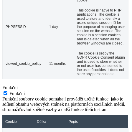
cookie.
This cookie is native to PHP
applications. The cookie is
used to store and identify a
users' unique session ID for
PHPSESSID
1 day
the purpose of managing user
session on the website. The
cookie is a session cookies
and is deleted when all the
browser windows are closed.
The cookie is set by the
GDPR Cookie Consent plugin
and is used to store whether
viewed_cookie_policy
11 months
or not user has consented to
the use of cookies. It does not
store any personal data.
Funkční
Funkční
Funkční soubory cookie pomáhají provádět určité funkce, jako je
sdílení obsahu webových stránek na platformách sociálních médií,
shromažďování zpětné vazby a další funkce třetích stran.
Cookie
Délka
Popis