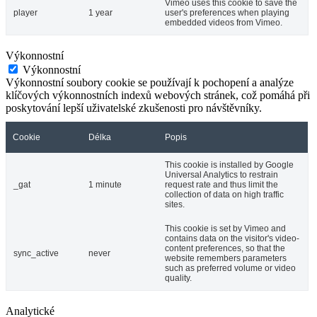
Vimeo uses this cookie to save the
player
1 year
user's preferences when playing
embedded videos from Vimeo.
Výkonnostní
Výkonnostní
Výkonnostní soubory cookie se používají k pochopení a analýze
klíčových výkonnostních indexů webových stránek, což pomáhá při
poskytování lepší uživatelské zkušenosti pro návštěvníky.
Cookie
Délka
Popis
This cookie is installed by Google
Universal Analytics to restrain
_gat
1 minute
request rate and thus limit the
collection of data on high traffic
sites.
This cookie is set by Vimeo and
contains data on the visitor's video-
content preferences, so that the
sync_active
never
website remembers parameters
such as preferred volume or video
quality.
Analytické