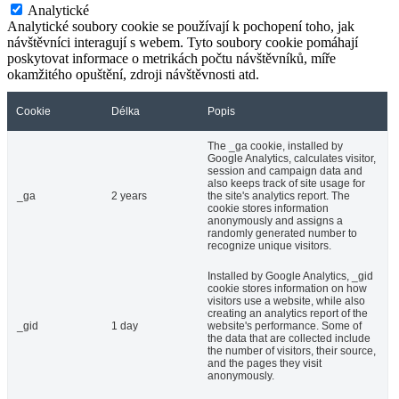
Analytické
Analytické soubory cookie se používají k pochopení toho, jak
návštěvníci interagují s webem. Tyto soubory cookie pomáhají
poskytovat informace o metrikách počtu návštěvníků, míře
okamžitého opuštění, zdroji návštěvnosti atd.
Cookie
Délka
Popis
The _ga cookie, installed by
Google Analytics, calculates visitor,
session and campaign data and
also keeps track of site usage for
_ga
2 years
the site's analytics report. The
cookie stores information
anonymously and assigns a
randomly generated number to
recognize unique visitors.
Installed by Google Analytics, _gid
cookie stores information on how
visitors use a website, while also
creating an analytics report of the
_gid
1 day
website's performance. Some of
the data that are collected include
the number of visitors, their source,
and the pages they visit
anonymously.