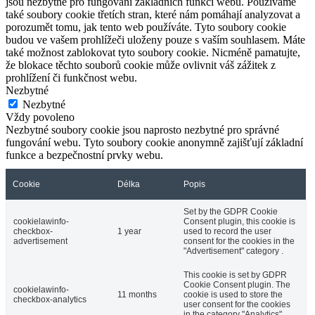
jsou nezbytné pro fungování základních funkcí webu. Používáme
také soubory cookie třetích stran, které nám pomáhají analyzovat a
porozumět tomu, jak tento web používáte. Tyto soubory cookie
budou ve vašem prohlížeči uloženy pouze s vaším souhlasem. Máte
také možnost zablokovat tyto soubory cookie. Nicméně pamatujte,
že blokace těchto souborů cookie může ovlivnit váš zážitek z
prohlížení či funkčnost webu.
Nezbytné
Nezbytné
Vždy povoleno
Nezbytné soubory cookie jsou naprosto nezbytné pro správné
fungování webu. Tyto soubory cookie anonymně zajišťují základní
funkce a bezpečnostní prvky webu.
Cookie
Délka
Popis
Set by the GDPR Cookie
cookielawinfo-
Consent plugin, this cookie is
checkbox-
1 year
used to record the user
advertisement
consent for the cookies in the
"Advertisement" category .
This cookie is set by GDPR
Cookie Consent plugin. The
cookielawinfo-
11 months
cookie is used to store the
checkbox-analytics
user consent for the cookies
in the category "Analytics".