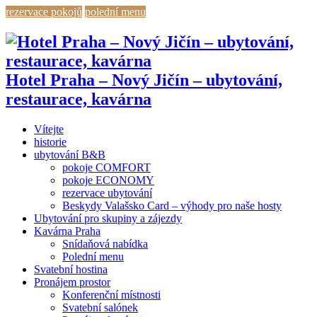
rezervace pokojů
polední menu
Hotel Praha – Nový Jičín – ubytování,
restaurace, kavárna
Vítejte
historie
ubytování B&B
pokoje COMFORT
pokoje ECONOMY
rezervace ubytování
Beskydy Valašsko Card – výhody pro naše hosty
Ubytování pro skupiny a zájezdy
Kavárna Praha
Snídaňová nabídka
Polední menu
Svatební hostina
Pronájem prostor
Konferenční místnosti
Svatební salónek